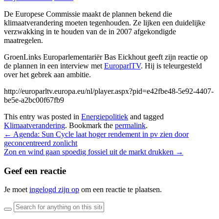
De Europese Commissie maakt de plannen bekend die
klimaatverandering moeten tegenhouden. Ze lijken een duidelijke
verzwakking in te houden van de in 2007 afgekondigde
maatregelen.
GroenLinks Europarlementariër Bas Eickhout geeft zijn reactie op
de plannen in een interview met
EuroparlTV
. Hij is teleurgesteld
over het gebrek aan ambitie.
http://europarltv.europa.eu/nl/player.aspx?pid=e42fbe48-5e92-4407-
be5e-a2bc00f67fb9
This entry was posted in
Energiepolitiek
and tagged
Klimaatverandering
. Bookmark the
permalink
.
Post
←
Agenda: Sun Cycle laat hoger rendement in pv zien door
geconcentreerd zonlicht
navigation
Zon en wind gaan spoedig fossiel uit de markt drukken
→
Geef een reactie
Je moet
ingelogd zijn op
om een reactie te plaatsen.
Search
for: